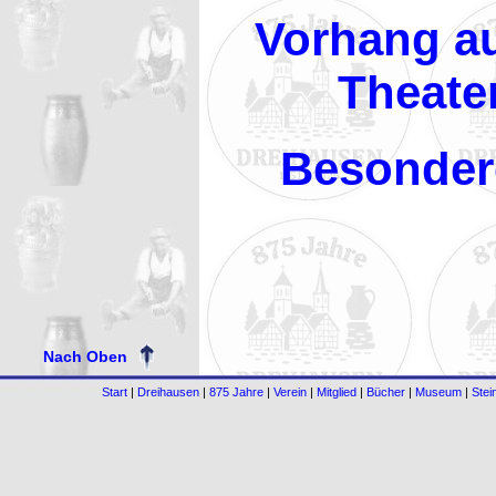
Vorhang au
Theate
Besondere
Nach Oben
Start
|
Dreihausen
|
875 Jahre
|
Verein
|
Mitglied
|
Bücher
|
Museum
|
Stei