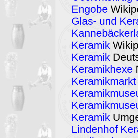
Engobe
Wikip
Glas- und Ke
Kannebäckerl
Keramik
Wikip
Keramik
Deut
Keramikhexe
N
Keramikmarkt
Keramikmuseu
Keramikmuse
Keramik
Umge
Lindenhof Ker