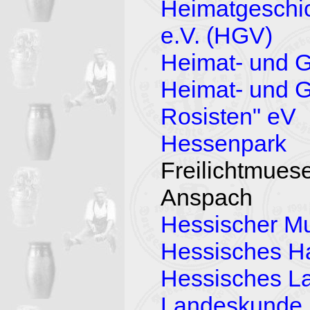
Heimatgeschic
e.V. (HGV)
Heimat- und G
Heimat- und G
Rosisten" eV
Hessenpark
Freilichtmue
Anspach
Hessischer M
Hessisches H
Hessisches La
Landeskunde