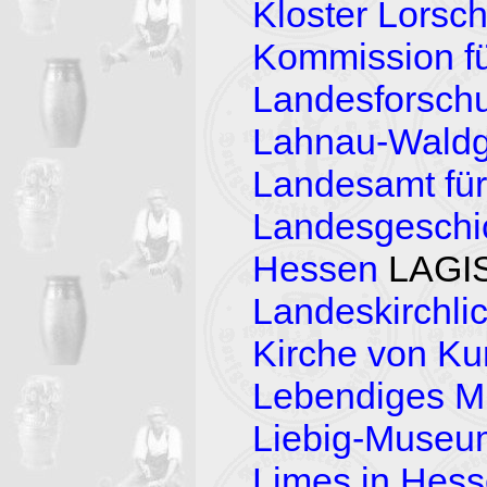
Kloster Lorsc
Kommission fü
Landesforschu
Lahnau-Waldg
Landesamt fü
Landesgeschic
Hessen
LAGI
Landeskirchli
Kirche von K
Lebendiges Mi
Liebig-Museu
Limes in Hes