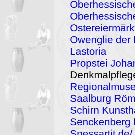
Oberhessische
Oberhessisc
Ostereiermär
Owenglie der 
Lastoria
Propstei Joh
Denkmalpfleg
Regionalmuse
Saalburg Röme
Schirn Kunstha
Senckenberg
Spessartit.de/