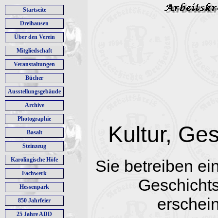
Startseite
Dreihausen
Über den Verein
Mitgliedschaft
Veranstaltungen
Bücher
Ausstellungsgebäude
Archive
Photographie
Kultur, Ge
Basalt
Steinzeug
Karolingische Höfe
Sie betreiben ein
Fachwerk
Geschichts
Hessenpark
erschei
850 Jahrfeier
25 Jahre ADD