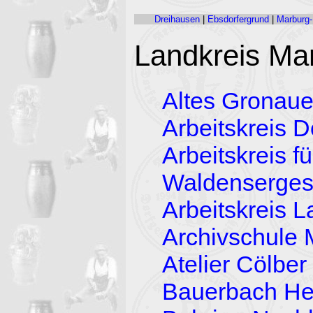
Dreihausen
|
Ebsdorfergrund
|
Marburg-
Landkreis Ma
Altes Gronaue
Arbeitskreis Dö
Arbeitskreis f
Waldenserges
Arbeitskreis 
Archivschule 
Atelier Cölbe
Bauerbach Hei