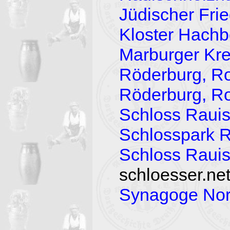
Jüdischer Fri
Kloster Hachb
Marburger Kr
Röderburg, R
Röderburg, R
Schloss Raui
Schlosspark 
Schloss Raui
schloesser.ne
Synagoge Nor