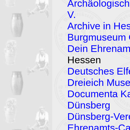
Archäologisch
V.
Archive in He
Burgmuseum G
Dein Ehrena
Hessen
Deutsches El
Dreieich Mus
Documenta Ka
Dünsberg
Dünsberg-Vere
Ehrenamts-Ca