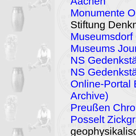
Aachen
Monumente On
Stiftung Denk
Museumsdorf 
Museums Jour
NS Gedenkstä
NS Gedenkstät
Online-Portal
Archive)
Preußen Chro
Posselt Zickgr
geophysikali