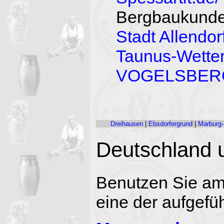
Bergbaukund
Stadt Allendo
Taunus-Wette
VOGELSBERG
Dreihausen
|
Ebsdorfergrund
|
Marburg-
Deutschland 
Benutzen Sie am
eine der aufgefü