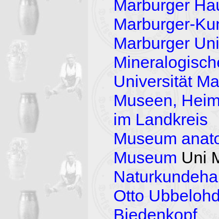
Marburger Ha
Marburger-Kun
Marburger Un
Mineralogisch
Universität M
Museen, Heim
im Landkreis
Museum anato
Museum
Uni 
Naturkundeh
Otto Ubbelohd
Biedenkopf