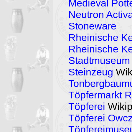
Medieval Pott
Neutron Activa
Stoneware
Rheinische K
Rheinische K
Stadtmuseum 
Steinzeug
Wik
Tonbergbaum
Töpfermarkt 
Töpferei
Wikip
Töpferei Owc
Töpfereimuse