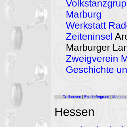
Volkstanzgrup
Marburg
Werkstatt Ra
Zeiteninsel
Ar
Marburger La
Zweigverein M
Geschichte u
Dreihausen
|
Ebsdorfergrund
|
Marburg-
Hessen