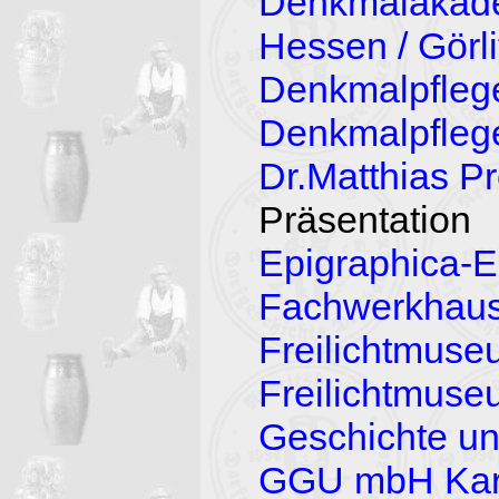
Denkmalakade
Hessen / Görl
Denkmalpflege-
Denkmalpfle
Dr.Matthias Pr
Präsentation
Epigraphica-
Fachwerkhaus
Freilichtmus
Freilichtmus
Geschichte u
GGU mbH Karl