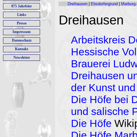
Dreihausen
|
Ebsdorfergrund
|
Marburg-
875 Jahrfeier
Links
Dreihausen
Presse
Impressum
Arbeitskreis 
Datenschutz
Hessische Vol
Kontakt
Newsletter
Brauerei Ludw
Dreihausen un
der Kunst und 
Die Höfe bei 
und salische P
Die Höfe
Wiki
Die Höfe Marb