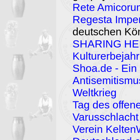
Rete Amicorum
Regesta Imper
deutschen Kö
SHARING HER
Kulturerbejah
Shoa.de - Ein
Antisemitismus
Weltkrieg
Tag des offe
Varusschlacht
Verein KeltenW