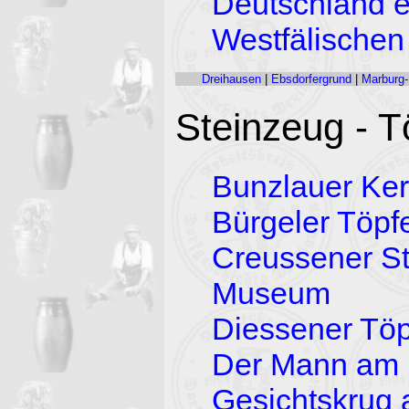
Deutschland e
Westfälischen
Dreihausen
|
Ebsdorfergrund
|
Marburg-
Steinzeug - T
Bunzlauer Ke
Bürgeler Töpf
Creussener St
Museum
Diessener Töp
Der Mann am Kr
Gesichtskrug 