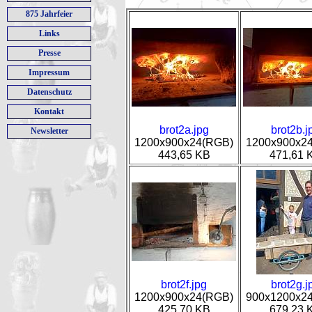
875 Jahrfeier
Links
Presse
Impressum
Datenschutz
Kontakt
brot2a.jpg
brot2b.j
Newsletter
1200x900x24(RGB)
1200x900x2
443,65 KB
471,61 
brot2f.jpg
brot2g.j
1200x900x24(RGB)
900x1200x2
425,70 KB
679,23 