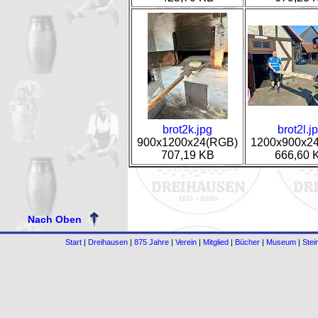
brot2k.jpg
brot2l.j
900x1200x24(RGB)
1200x900x2
707,19 KB
666,60 
Nach Oben
Start
|
Dreihausen
|
875 Jahre
|
Verein
|
Mitglied
|
Bücher
|
Museum
|
Stei