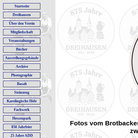
Startseite
Dreihausen
Über den Verein
Mitgliedschaft
Veranstaltungen
Bücher
Ausstellungsgebäude
Archive
Photographie
Basalt
Steinzeug
Karolingische Höfe
Fachwerk
Hessenpark
Fotos vom Brotbacke
850 Jahrfeier
zw
25 Jahre ADD