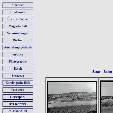
Startseite
Dreihausen
Über den Verein
Mitgliedschaft
Veranstaltungen
Bücher
Ausstellungsgebäude
Archive
Photographie
Basalt
Start
|
Seite
Steinzeug
Karolingische Höfe
Fachwerk
Hessenpark
850 Jahrfeier
25 Jahre ADD