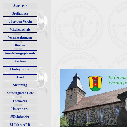
Startseite
Dreihausen
Über den Verein
Mitgliedschaft
Veranstaltungen
Bücher
Ausstellungsgebäude
Archive
Photographie
Basalt
Steinzeug
Karolingische Höfe
Fachwerk
Hessenpark
850 Jahrfeier
25 Jahre ADD