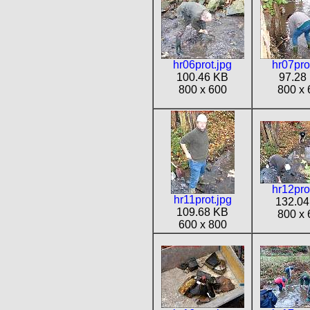
hr06prot.jpg
hr07pro
100.46 KB
97.28
800 x 600
800 x 
hr12pro
hr11prot.jpg
132.04
109.68 KB
800 x 
600 x 800