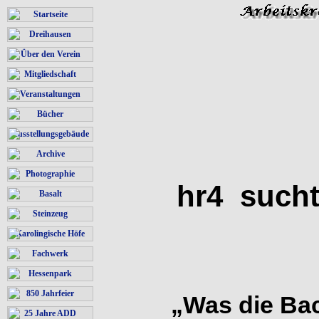
Startseite
Dreihausen
Über den Verein
Mitgliedschaft
Veranstaltungen
Bücher
Ausstellungsgebäude
Archive
Photographie
hr4 sucht
Basalt
Steinzeug
Karolingische Höfe
Fachwerk
Hessenpark
850 Jahrfeier
„Was die Bac
25 Jahre ADD