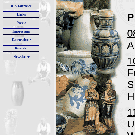
875 Jahrfeier
P
Links
Presse
0
Impressum
Datenschutz
A
Kontakt
Newsletter
1
F
S
H
1
U