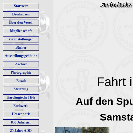
Startseite
Dreihausen
Über den Verein
Mitgliedschaft
Veranstaltungen
Bücher
Ausstellungsgebäude
Archive
Photographie
Fahrt 
Basalt
Steinzeug
Karolingische Höfe
Auf den Sp
Fachwerk
Samsta
Hessenpark
850 Jahrfeier
25 Jahre ADD