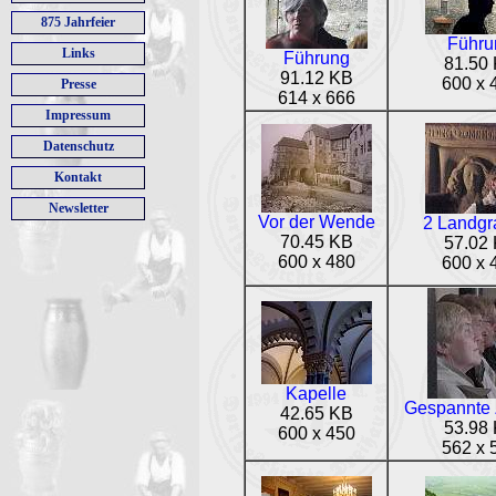
875 Jahrfeier
Führu
Links
Führung
81.50
91.12 KB
600 x 
Presse
614 x 666
Impressum
Datenschutz
Kontakt
Newsletter
Vor der Wende
2 Landgr
70.45 KB
57.02
600 x 480
600 x 
Kapelle
Gespannte 
42.65 KB
53.98
600 x 450
562 x 