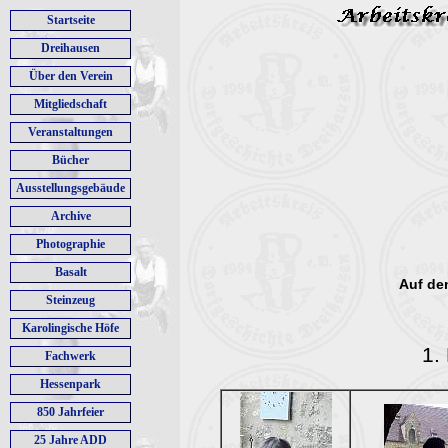
Startseite
Dreihausen
Über den Verein
Mitgliedschaft
Veranstaltungen
Bücher
Ausstellungsgebäude
Archive
Photographie
Basalt
Auf de
Steinzeug
Karolingische Höfe
1.
Fachwerk
Hessenpark
850 Jahrfeier
25 Jahre ADD