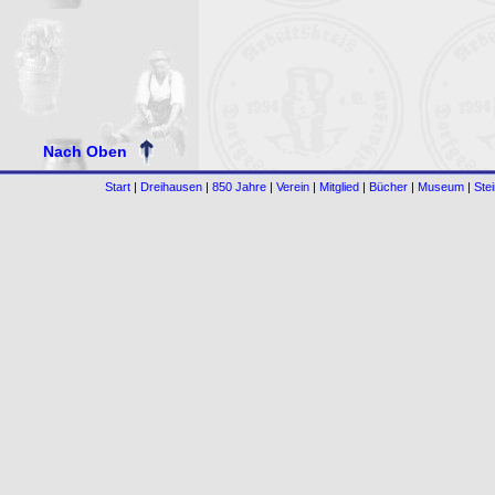
Nach Oben
Start
|
Dreihausen
|
850 Jahre
|
Verein
|
Mitglied
|
Bücher
|
Museum
|
Ste