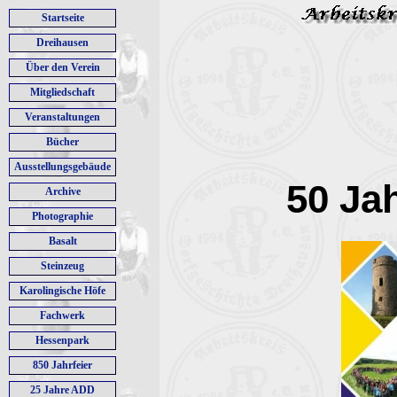
Startseite
Dreihausen
Über den Verein
Mitgliedschaft
Veranstaltungen
Bücher
Ausstellungsgebäude
50 Ja
Archive
Photographie
Basalt
Steinzeug
Karolingische Höfe
Fachwerk
Hessenpark
850 Jahrfeier
25 Jahre ADD